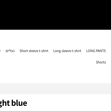
r
נעליים
Short sleeve t-shirt
Long sleeve t-shirt
LONG PANTS
Shorts
ght blue