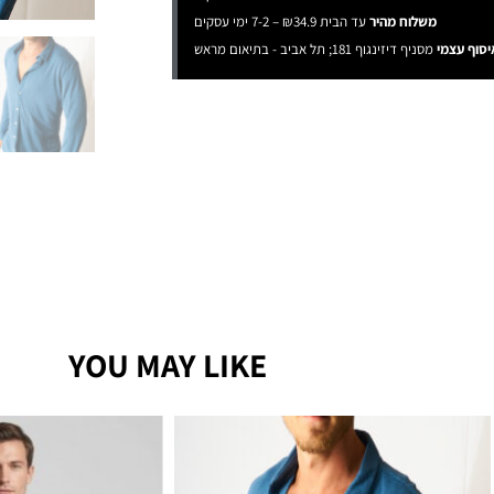
משלוח מהיר
עד הבית ₪34.9 – 7-2 ימי עסקים
יסוף עצמי
מסניף דיזינגוף 181; תל אביב - בתיאום מראש
YOU MAY LIKE