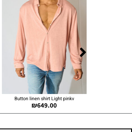
Button linen shirt Light pinkv
Olympus close 
₪
649.00
₪
36