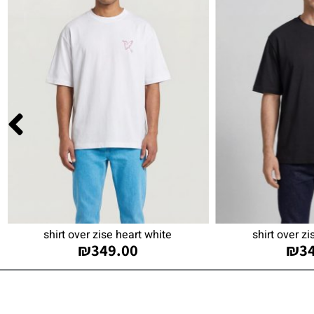
shirt over zise heart white
shirt over zi
₪
349.00
₪
3