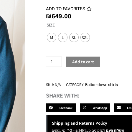
ADD TO FAVORITES
₪
649.00
Button
SIZE
linen
M
L
XL
XXL
shirt
Light
blue
quantity
Add to cart
SKU:
N/A
CATEGORY:
Button-down shirts
SHARE WITH:
Facebook
WhatsApp
Ema
Shipping and Returns Policy
משלוח חינם
למזמינים מעל ₪349 – 7-2 ימי עסקים