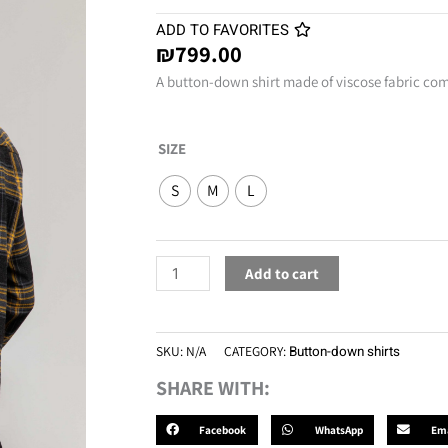
ADD TO FAVORITES
₪
799.00
A button-down shirt made of viscose fabric com
Farmer
SIZE
Yellow
S
M
L
quantity
Add to cart
SKU:
N/A
CATEGORY:
Button-down shirts
SHARE WITH:
Facebook
WhatsApp
Ema