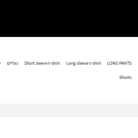
r
נעליים
Short sleeve t-shirt
Long sleeve t-shirt
LONG PANTS
Shorts