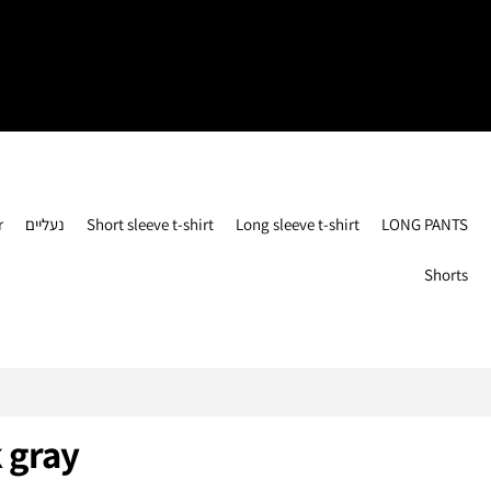
r
נעליים
Short sleeve t-shirt
Long sleeve t-shirt
LONG PANTS
Shorts
 gray