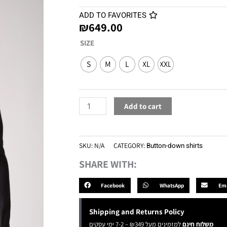
ADD TO FAVORITES
₪
649.00
Buttoned
SIZE
Linen
S
M
L
XL
XXL
dark
gray
quantity
Add to cart
SKU:
N/A
CATEGORY:
Button-down shirts
SHARE WITH:
Facebook
WhatsApp
Ema
Shipping and Returns Policy
משלוח חינם
למזמינים מעל ₪349 – 7-2 ימי עסקים