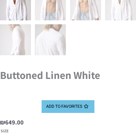
Buttoned Linen White
ADD TO FAVORITES
₪
649.00
Buttoned
SIZE