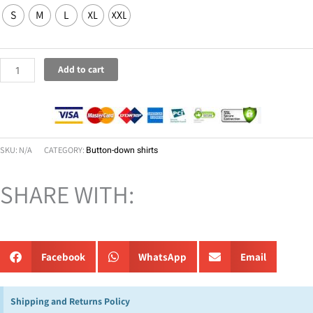
Linen
S
M
L
XL
XXL
White
quantity
Add to cart
SKU:
N/A
CATEGORY:
Button-down shirts
SHARE WITH:
Facebook
WhatsApp
Email
Shipping and Returns Policy