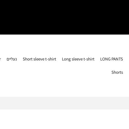
r
נעליים
Short sleeve t-shirt
Long sleeve t-shirt
LONG PANTS
Shorts