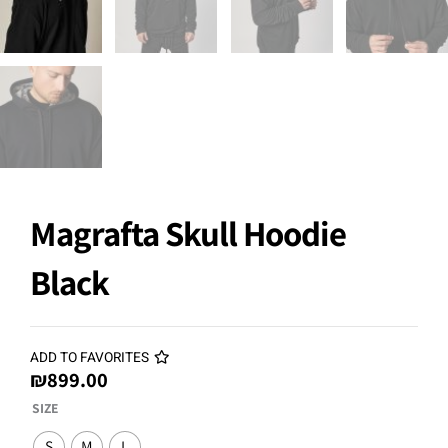
Magrafta Skull Hoodie
Black
ADD TO FAVORITES
₪
899.00
Magrafta
SIZE
Skull
S
M
L