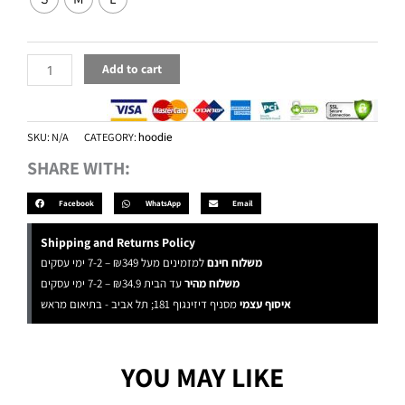
Hoodie
Black
quantity
Add to cart
SKU:
N/A
CATEGORY:
hoodie
SHARE WITH:
Facebook
WhatsApp
Email
Shipping and Returns Policy
משלוח חינם
למזמינים מעל ₪349 – 7-2 ימי עסקים
משלוח מהיר
עד הבית ₪34.9 – 7-2 ימי עסקים
איסוף עצמי
מסניף דיזינגוף 181; תל אביב - בתיאום מראש
YOU MAY LIKE