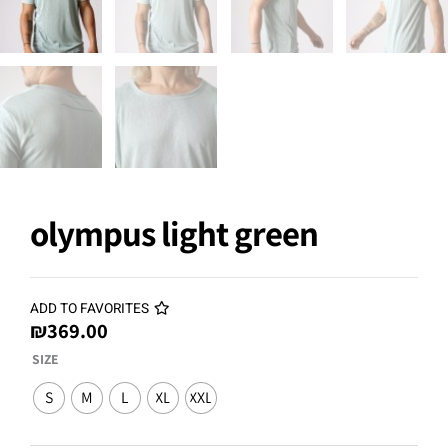
olympus light green
ADD TO FAVORITES
₪
369.00
olympus
SIZE
light
S
M
L
XL
XXL
green
quantity