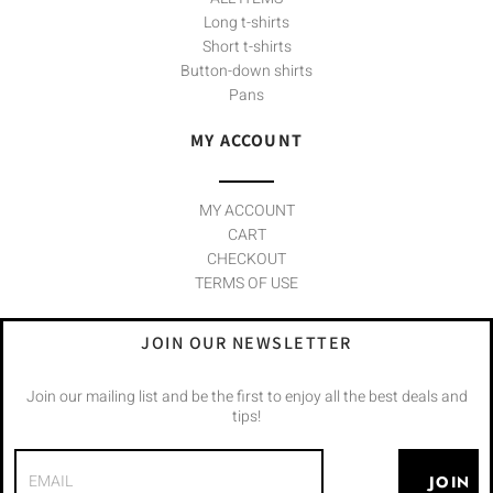
Long t-shirts
Short t-shirts
Button-down shirts
Pans
MY ACCOUNT
MY ACCOUNT
CART
CHECKOUT
TERMS OF USE
JOIN OUR NEWSLETTER
Join our mailing list and be the first to enjoy all the best deals and
tips!
JOIN